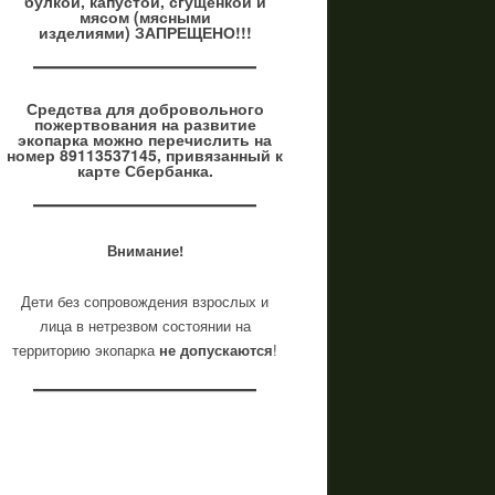
булкой, капустой, сгущенкой и
мясом (мясными
изделиями) ЗАПРЕЩЕНО!!!
Средства для
добровольного
пожертвования
на
развитие
экопарка можно перечислить на
номер 89113537145,
привязанный
к
карте Сбербанка.
Внимание!
Дети без сопровождения взрослых и
лица в нетрезвом состоянии на
территорию экопарка
не допускаются
!