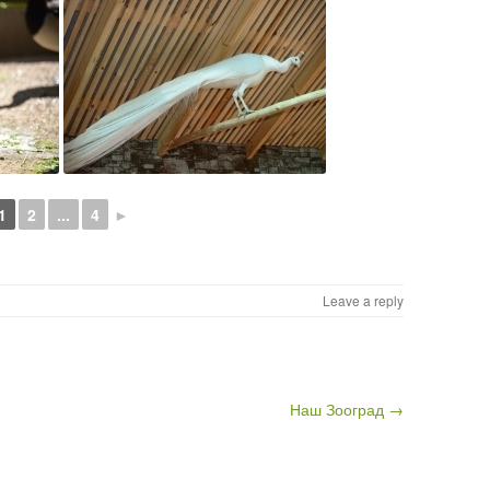
1
2
...
4
►
Leave a reply
Наш Зооград →